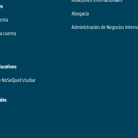
Relaciones Internacionales
es
Abogacía
uenta
Administración de Negocios Intern
a cuenta
ducativos
e NoSeQueEstudiar
ales