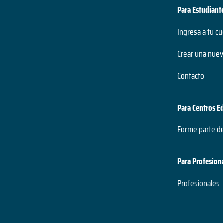
Para Estudiant
México
Ingresa a tu c
Nicaragua
Crear una nuev
Panamá
Contacto
Paraguay
Para Centros E
Perú
Forme parte d
República Dominicana
Para Profesion
Uruguay
Profesionales
Venezuela