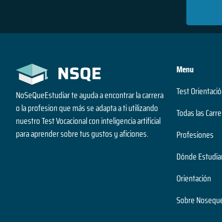
Bolivia
Brasil
Chile
Menu
Colombia
Test Orientació
NoSeQueEstudiar te ayuda a encontrar la carrera
Costa Rica
o la profesion que más se adapta a ti utilizando
Todas las Carre
nuestro Test Vocacional con inteligencia artificial
Ecuador
para aprender sobre tus gustos y aficiones.
Profesiones
El Salvador
Dónde Estudia
España
Orientación
Guatemala
Sobre Noseque
Honduras