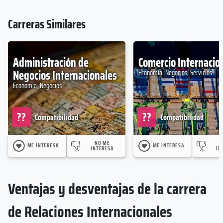
Carreras Similares
Administración de
Comercio Internacio
Negocios Internacionales
Economía, Negocios, Servicios
Economía, Negocios
??
??
Compatibilidad
Compatibilidad
NO ME
ME INTERESA
ME INTERESA
INTERESA
IN
Ventajas y desventajas de la carrera
de Relaciones Internacionales