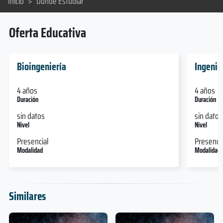
Inicio
>
Dónde Estudiar
Oferta Educativa
Bioingeniería
Ingenie
4 años
4 años
Duración
Duración
sin datos
sin datos
Nivel
Nivel
Presencial
Presencia
Modalidad
Modalidad
Similares