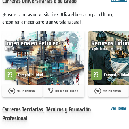
Carreras Universitarias o de Grado
¿Buscas carreras universitarias? Utiliza el buscador para filtrar y
encontrar la mejor carrera universitaria para ti.
Ingeniería en Petróleo
Recursos Hídric
Ingeniería
Agricultura, Ingeniería
??
??
Compatibilidad
Compatibilidad
ME INTERESA
NO ME INTERESA
ME INTERESA
Carreras Terciarias, Técnicas y Formación
Ver Todas
Profesional