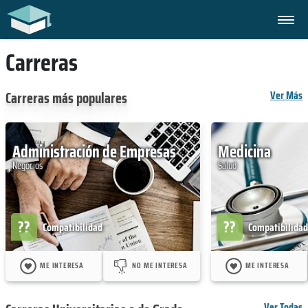
Carreras
Carreras más populares
Ver Más
Administración de Empresas
Medicina
Negocios
Salud
??
??
Compatibilidad
Compatibilidad
ME INTERESA
NO ME INTERESA
ME INTERESA
Ver Todas