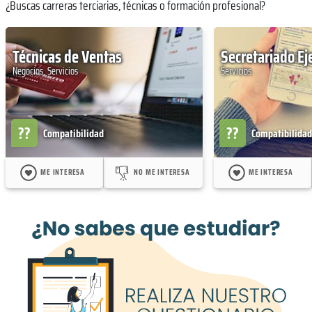
¿Buscas carreras terciarias, técnicas o formación profesional?
Técnicas de Ventas
Secretariado Ej
Negocios, Servicios
Servicios
??
??
Compatibilidad
Compatibilidad
ME INTERESA
NO ME INTERESA
ME INTERESA