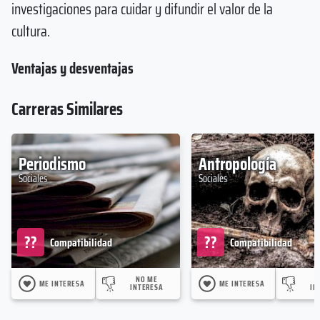
investigaciones para cuidar y difundir el valor de la
cultura.
Ventajas y desventajas
Carreras Similares
Periodismo
Antropología
Sociales
Sociales
??
??
Compatibilidad
Compatibilidad
NO ME
ME INTERESA
ME INTERESA
INTERESA
IN