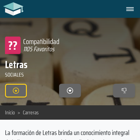
??
Compatibilidad
1105 Favoritos
Letras
SOCIALES
Inicio
>
Carreras
La formación de Letras brinda un conocimiento integral