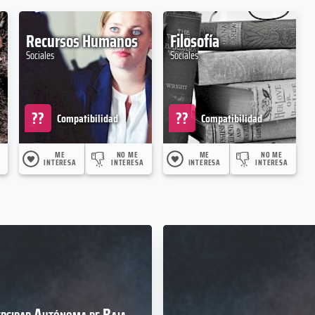
Recursos Humanos
Filosofía
Sociales
Sociales
??
??
Compatibilidad
Compatibilidad
ME
NO ME
ME
NO ME
INTERESA
INTERESA
INTERESA
INTERESA