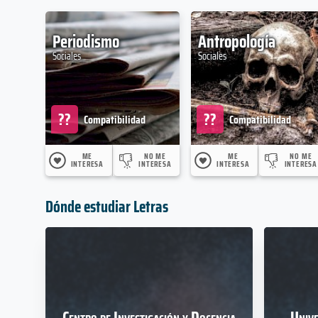
Periodismo
Antropología
Sociales
Sociales
??
??
Compatibilidad
Compatibilidad
ME
NO ME
ME
NO ME
INTERESA
INTERESA
INTERESA
INTERESA
Dónde estudiar Letras