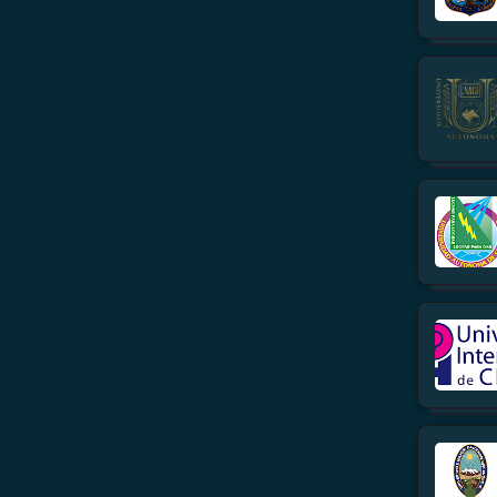
Bolivia
Brasil
Chile
Colombia
Costa Rica
Ecuador
El Salvador
España
Guatemala
Honduras