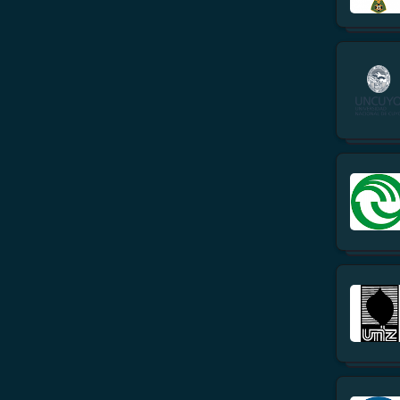
México
Nicaragua
Panamá
Paraguay
Perú
República Dominicana
Uruguay
Venezuela