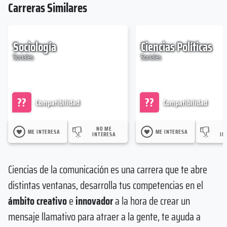
Carreras Similares
Sociología
Ciencias Políticas
Sociales
Sociales
??
??
Compatibilidad
Compatibilidad
NO ME
ME INTERESA
ME INTERESA
INTERESA
IN
Ciencias de la comunicación es una carrera que te abre
distintas ventanas, desarrolla tus competencias en el
ámbito creativo
e
innovador
a la hora de crear un
mensaje llamativo para atraer a la gente, te ayuda a