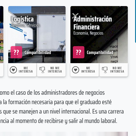
Logística
Administración
Financiera
Negocios, Servicios
Economía, Negocios
??
??
Compatibilidad
Compatibilidad
ME
NO ME
ME
NO ME
INTERESA
INTERESA
INTERESA
INTERESA
como el caso de los administradores de negocios
oda la formación necesaria para que el graduado esté
s que se manejen a un nivel internacional. Es una carrera
ncia al momento de recibirse y salir al mundo laboral.