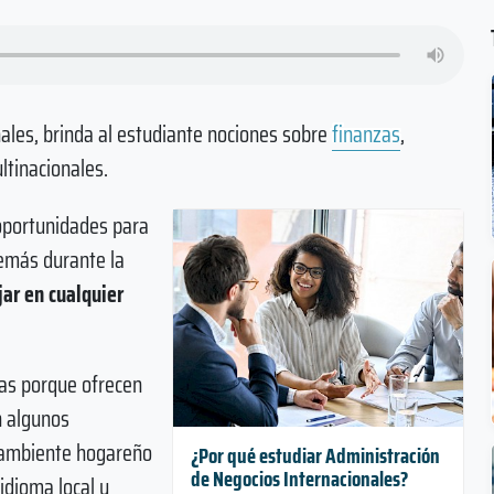
ales, brinda al estudiante nociones sobre
finanzas
,
ultinacionales.
oportunidades para
demás durante la
jar en cualquier
ras porque ofrecen
En algunos
 ambiente hogareño
¿Por qué estudiar Administración
de Negocios Internacionales?
 idioma local y