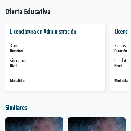
Oferta Educativa
Licenciatura en Administración
Licenci
3 años
3 años
Duración
Duración
sin datos
sin datos
Nivel
Nivel
Modalidad
Modalidad
Similares