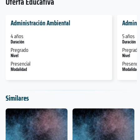
Oferta Educativa
Administración Ambiental
Adminis
4 años
5 años
Duración
Duración
Pregrado
Pregrado
Nivel
Nivel
Presencial
Presencia
Modalidad
Modalidad
Similares