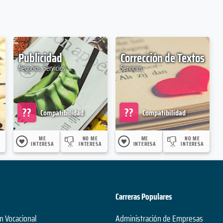
Publicidad
Corrección de Textos
Negocios, Servicios
Servicios
??
??
Compatibilidad
Compatibilidad
ME
NO ME
ME
NO ME
INTERESA
INTERESA
INTERESA
INTERESA
Carreras Populares
n Vocacional
Administración de Empresas