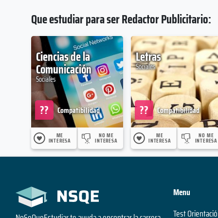
Que estudiar para ser Redactor Publicitario:
Ciencias de la
Letras
Comunicación
Sociales
Sociales
??
??
Compatibilidad
Compatibilidad
ME
NO ME
ME
NO ME
INTERESA
INTERESA
INTERESA
INTERESA
Menu
Test Orientació
NoSeQueEstudiar te ayuda a encontrar la carrera