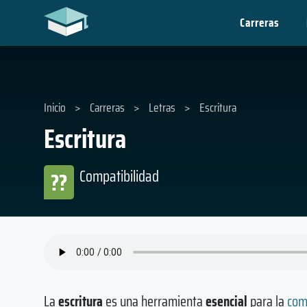
Carreras
Inicio
>
Carreras
>
Letras
>
Escritura
Escritura
Compatibilidad
??
La
escritura
es una herramienta
esencial
para la
com