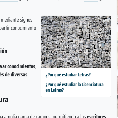
e mediante signos
partir conocimiento
ción
var conocimientos
,
vés de diversas
¿Por qué estudiar Letras?
¿Por qué estudiar la Licenciatura
en Letras?
ura
a amplia gama de campos, permitiendo a los
escritores