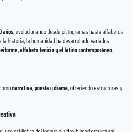
0 años
, evolucionando desde pictogramas hasta alfabetos
 la historia, la humanidad ha desarrollado variados
neiforme, alfabeto fenicio y el latino contemporáneo
.
s como
narrativa
,
poesía
y
drama
, ofreciendo estructuras y
reativa
, uso estilístico del lenguaje y flexibilidad estructural,