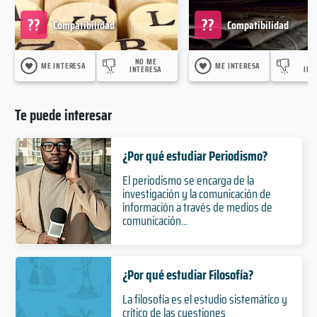
??
??
Compatibilidad
Compatibilidad
NO ME
N
ME INTERESA
ME INTERESA
INTERESA
INT
Te puede interesar
¿Por qué estudiar Periodismo?
El periodismo se encarga de la
investigación y la comunicación de
información a través de medios de
comunicación...
¿Por qué estudiar Filosofía?
La filosofía es el estudio sistemático y
crítico de las cuestiones