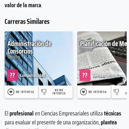
valor de la marca
.
Carreras Similares
Administración de
Planificación de Me
Consorcios
Servicios
Servicios
??
??
Compatibilidad
Compatibilidad
NO ME
ME INTERESA
ME INTERESA
INTERESA
IN
El
profesional
en Ciencias Empresariales utiliza
técnicas
para evaluar el presente de una organización,
plantea