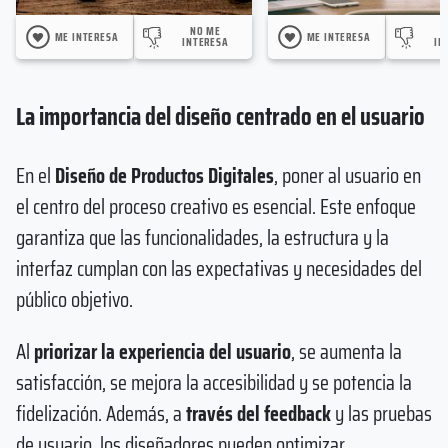
NO ME
ME INTERESA
ME INTERESA
INTERESA
IN
La importancia del diseño centrado en el usuario
En el
Diseño de Productos Digitales
, poner al usuario en
el centro del proceso creativo es esencial. Este enfoque
garantiza que las funcionalidades, la estructura y la
interfaz cumplan con las expectativas y necesidades del
público objetivo.
Al
priorizar la experiencia del usuario
, se aumenta la
satisfacción, se mejora la accesibilidad y se potencia la
fidelización. Además, a
través del feedback
y las pruebas
de usuario, los diseñadores pueden optimizar