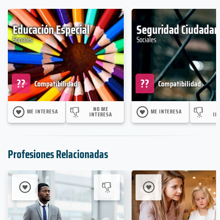
Educación Especial
Seguridad Ciudadan
Sociales
Sociales
??
??
Compatibilidad
Compatibilidad
NO ME
ME INTERESA
ME INTERESA
INTERESA
IN
Profesiones Relacionadas