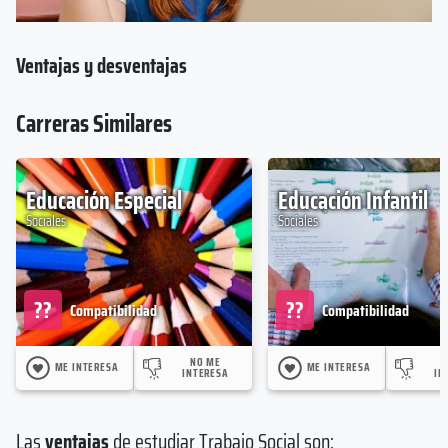
Ventajas y desventajas
Carreras Similares
Educación Especial
Educación Infantil
Sociales
Sociales
??
??
Compatibilidad
Compatibilidad
NO ME
ME INTERESA
ME INTERESA
INTERESA
IN
Las
ventajas
de estudiar Trabajo Social son: