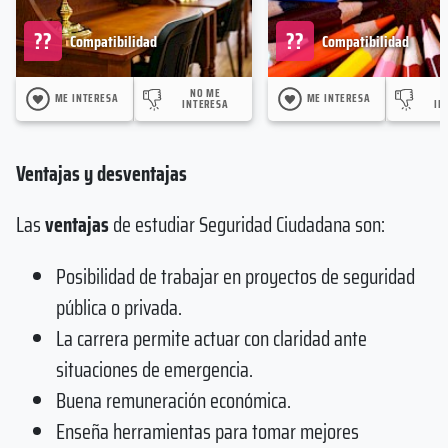
??
??
Compatibilidad
Compatibilidad
NO ME
ME INTERESA
ME INTERESA
INTERESA
IN
Ventajas y desventajas
Las
ventajas
de estudiar Seguridad Ciudadana son:
Posibilidad de trabajar en proyectos de seguridad
pública o privada.
La carrera permite actuar con claridad ante
situaciones de emergencia.
Buena remuneración económica.
Enseña herramientas para tomar mejores