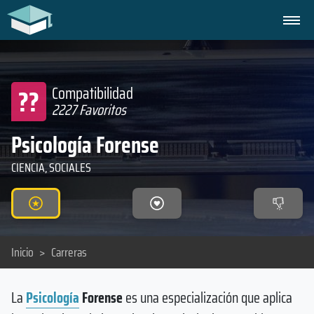
??
Compatibilidad
2227 Favoritos
Psicología Forense
CIENCIA, SOCIALES
Inicio
>
Carreras
La
Psicología
Forense
es una especialización que aplica