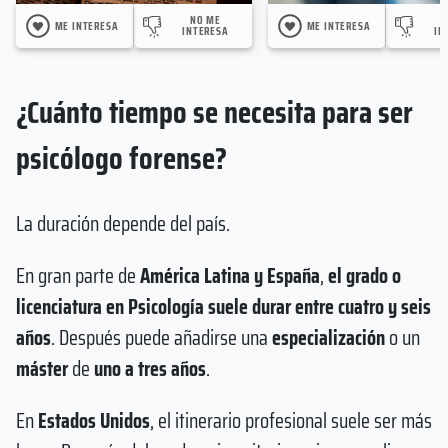
NO ME
ME INTERESA
ME INTERESA
INTERESA
IN
¿Cuánto tiempo se necesita para ser
psicólogo forense?
La duración depende del país.
En gran parte de
América Latina y España
,
el grado o
licenciatura en Psicología suele durar entre cuatro y seis
años
. Después puede añadirse una
especialización
o un
máster
de
uno a tres años
.
En
Estados Unidos
, el itinerario profesional suele ser más