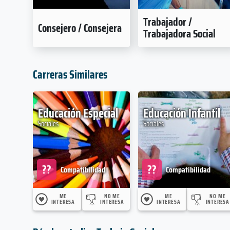
Trabajador /
Consejero / Consejera
Trabajadora Social
Carreras Similares
Educación Especial
Educación Infantil
Sociales
Sociales
??
??
Compatibilidad
Compatibilidad
ME
NO ME
ME
NO ME
INTERESA
INTERESA
INTERESA
INTERESA