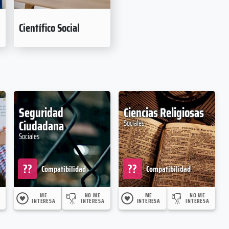
Científico Social
Seguridad
Ciencias Religiosas
Ciudadana
Sociales
Sociales
??
??
Compatibilidad
Compatibilidad
ME
NO ME
ME
NO ME
INTERESA
INTERESA
INTERESA
INTERESA