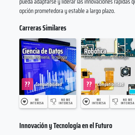
pueda adaptarse y liderar las innovaciones rápidas q
opción prometedora y estable a largo plazo.
Carreras Similares
Ciencia de Datos
Robótica
Ciencia, Ingeniería, Tecnología
Ciencia, Ingeniería, Tecnología
??
??
Compatibilidad
Compatibilidad
ME
NO ME
ME
NO ME
INTERESA
INTERESA
INTERESA
INTERESA
Innovación y Tecnología en el Futuro