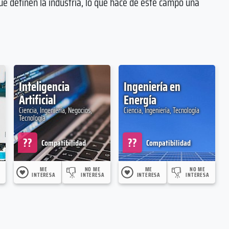
ue definen la industria, lo que hace de este campo una
Inteligencia
Ingeniería en
Artificial
Energía
Ciencia, Ingeniería, Negocios,
Ciencia, Ingeniería, Tecnología
Tecnología
??
??
Compatibilidad
Compatibilidad
ME
NO ME
ME
NO ME
INTERESA
INTERESA
INTERESA
INTERESA