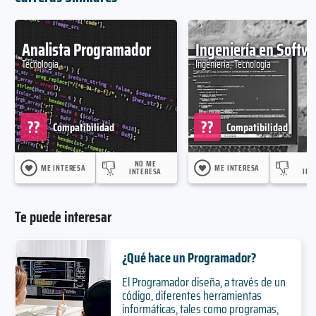
Analista Programador
Ingeniería en Softw
Tecnología
Ingeniería, Tecnología
??
??
Compatibilidad
Compatibilidad
NO ME
N
ME INTERESA
ME INTERESA
INTERESA
INT
Te puede interesar
¿Qué hace un Programador?
El Programador diseña, a través de un
código, diferentes herramientas
informáticas, tales como programas,