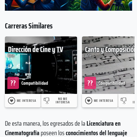
Carreras Similares
Dirección de Cine y TV
Canto y Composición
Arte
Arte
??
??
Compatibilidad
Compatibilidad
NO ME
ME INTERESA
ME INTERESA
INTERESA
IN
De esta manera, los egresados de la
Licenciatura en
Cinematografía
poseen los
conocimientos del lenguaje