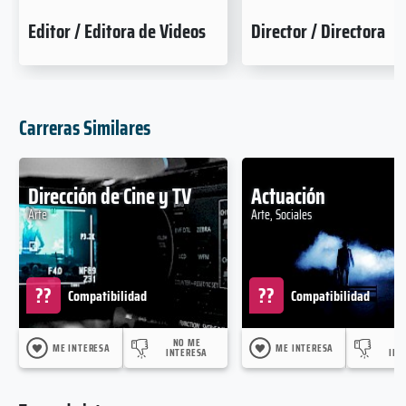
Editor / Editora de Videos
Director / Directora
Carreras Similares
Dirección de Cine y TV
Actuación
Arte
Arte, Sociales
??
??
Compatibilidad
Compatibilidad
NO ME
N
ME INTERESA
ME INTERESA
INTERESA
INT