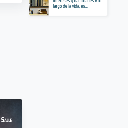
intereses y habilidades A lo
largo de la vida, es...
 Salle