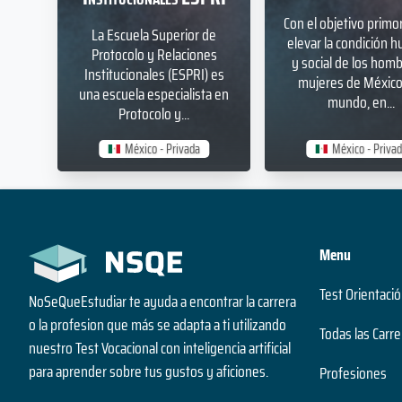
Con el objetivo primor
La Escuela Superior de
elevar la condición 
Protocolo y Relaciones
y social de los hom
Institucionales (ESPRI) es
mujeres de México 
una escuela especialista en
mundo, en...
Protocolo y...
México - Privada
México - Priva
Menu
Test Orientació
NoSeQueEstudiar te ayuda a encontrar la carrera
o la profesion que más se adapta a ti utilizando
Todas las Carre
nuestro Test Vocacional con inteligencia artificial
para aprender sobre tus gustos y aficiones.
Profesiones