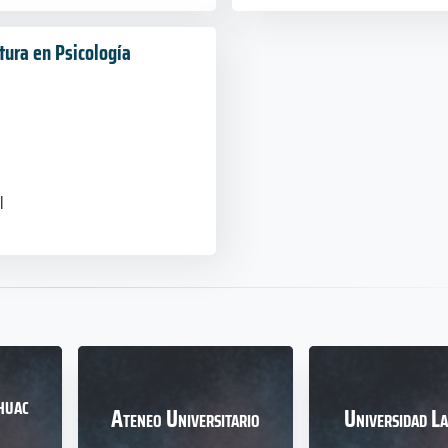
tura en Psicología
l
huac
Ateneo Universitario
Universidad La