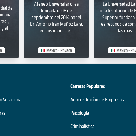
Ateneo Universitario, es
La Universidad La 
dial de
fundada el 08 de
una Institución de 
humana
septiembre del 2014 por él
Superior fundada 
bres y
Dr. Antonio Irán Muñoz Lara,
es reconocida com
y el
en sus inicios se...
las más...
da
México - Privada
México - Pri
Carreras Populares
n Vocacional
Administración de Empresas
ras
Psicología
Criminalística