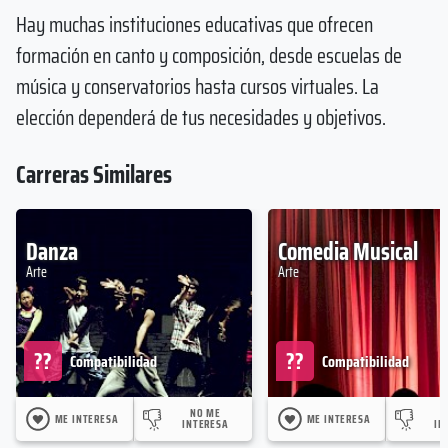
Hay muchas instituciones educativas que ofrecen
formación en canto y composición, desde escuelas de
música y conservatorios hasta cursos virtuales. La
elección dependerá de tus necesidades y objetivos.
Carreras Similares
Danza
Comedia Musical
Arte
Arte
??
??
Compatibilidad
Compatibilidad
NO ME
ME INTERESA
ME INTERESA
INTERESA
IN