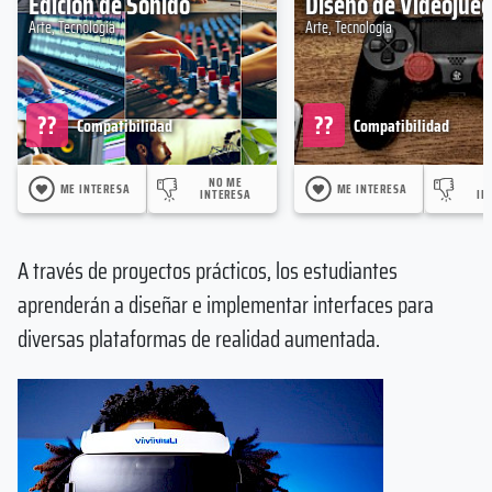
Edición de Sonido
Diseño de Videojue
Arte, Tecnología
Arte, Tecnología
??
??
Compatibilidad
Compatibilidad
NO ME
ME INTERESA
ME INTERESA
INTERESA
IN
A través de proyectos prácticos, los estudiantes
aprenderán a diseñar e implementar interfaces para
diversas plataformas de realidad aumentada.