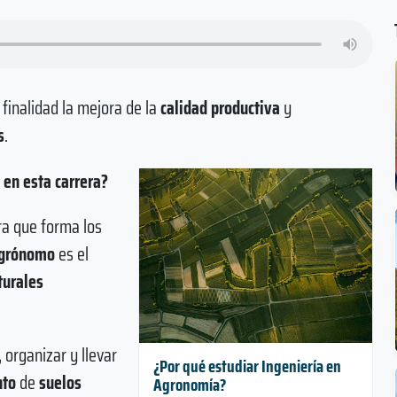
finalidad la mejora de la
calidad productiva
y
s
.
 en esta carrera?
ra que forma los
Agrónomo
es el
turales
,
organizar
y llevar
¿Por qué estudiar Ingeniería en
nto
de
suelos
Agronomía?