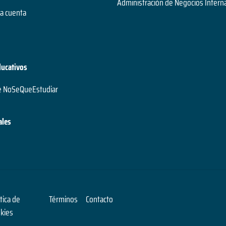
Administración de Negocios Intern
a cuenta
ducativos
e NoSeQueEstudiar
ales
ítica de
Términos
Contacto
kies