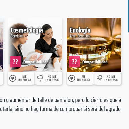
Cosmetología
Enología
Servicios
Arte, Servicios
??
??
Compatibilidad
Compatibilidad
ME
NO ME
ME
NO ME
INTERESA
INTERESA
INTERESA
INTERESA
ón y aumentar de talle de pantalón, pero lo cierto es que a
rutarla, sino no hay forma de comprobar si será del agrado