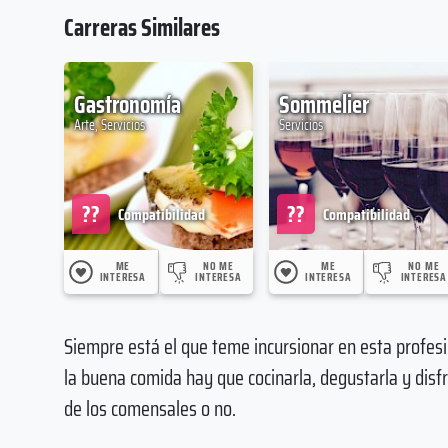
Carreras Similares
Gastronomía
Sommelier
Arte, Servicios
Servicios
??
??
Compatibilidad
Compatibilidad
ME
NO ME
ME
NO ME
INTERESA
INTERESA
INTERESA
INTERESA
Siempre está el que teme incursionar en esta profesi
la buena comida hay que cocinarla, degustarla y disf
de los comensales o no.