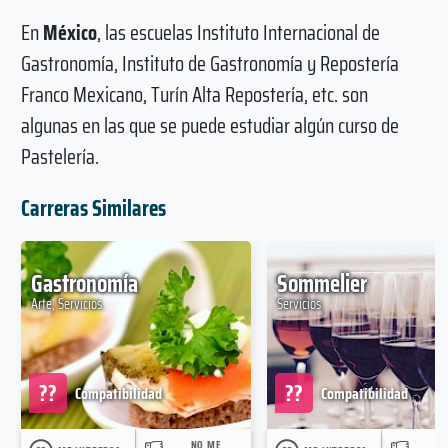
En
México
, las escuelas Instituto Internacional de
Gastronomía, Instituto de Gastronomía y Repostería
Franco Mexicano, Turín Alta Repostería, etc. son
algunas en las que se puede estudiar algún curso de
Pastelería.
Carreras Similares
Gastronomía
Sommelier
Arte, Servicios
Servicios
??
??
Compatibilidad
Compatibilidad
NO ME
N