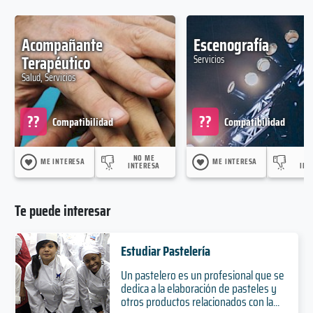
Acompañante
Escenografía
Terapéutico
Servicios
Salud, Servicios
??
??
Compatibilidad
Compatibilidad
NO ME
N
ME INTERESA
ME INTERESA
INTERESA
INT
Te puede interesar
Estudiar Pastelería
Un pastelero es un profesional que se
dedica a la elaboración de pasteles y
otros productos relacionados con la...