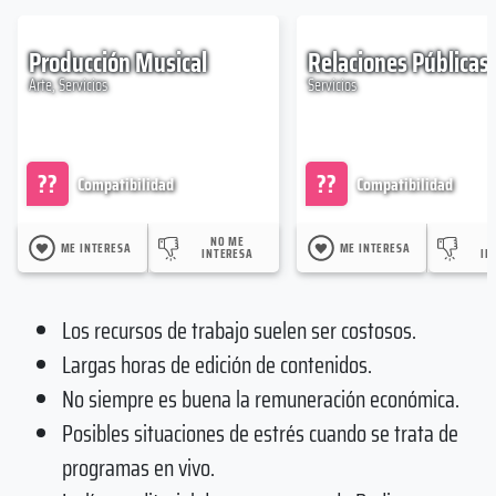
Producción Musical
Relaciones Públicas
Arte, Servicios
Servicios
??
??
Compatibilidad
Compatibilidad
NO ME
ME INTERESA
ME INTERESA
INTERESA
IN
Los recursos de trabajo suelen ser costosos.
Largas horas de edición de contenidos.
No siempre es buena la remuneración económica.
Posibles situaciones de estrés cuando se trata de
programas en vivo.