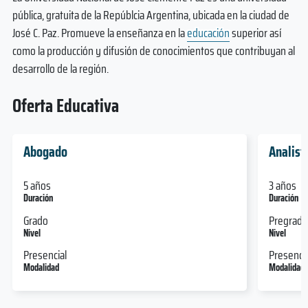
pública, gratuita de la Repúblcia Argentina, ubicada en la ciudad de
José C. Paz. Promueve la enseñanza en la
educación
superior así
como la producción y difusión de conocimientos que contribuyan al
desarrollo de la región.
Oferta Educativa
Abogado
Analist
5 años
3 años
Duración
Duración
Grado
Pregrado
Nivel
Nivel
Presencial
Presencia
Modalidad
Modalidad