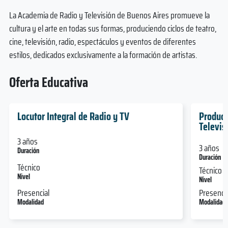
La Academia de Radio y Televisión de Buenos Aires promueve la
cultura y el arte en todas sus formas, produciendo ciclos de teatro,
cine, televisión, radio, espectáculos y eventos de diferentes
estilos, dedicados exclusivamente a la formación de artistas.
Oferta Educativa
Locutor Integral de Radio y TV
Product
Televis
3 años
3 años
Duración
Duración
Técnico
Técnico
Nivel
Nivel
Presencial
Presencia
Modalidad
Modalidad