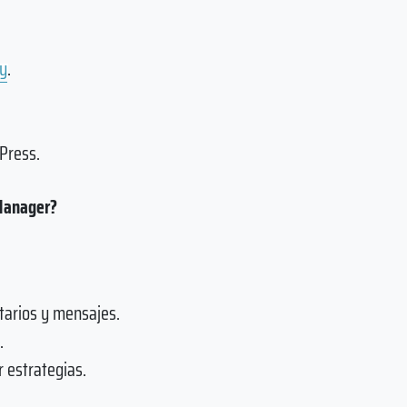
ly
.
Press.
 Manager?
ntarios y mensajes.
.
 estrategias.