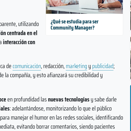
¿Qué se estudia para ser
parente, utilizando
Community Manager?
ión centrada en el
a
interacción con
rca de
comunicación
, redacción,
marketing
y
publicidad
;
de la compañía, y esto afianzará su credibilidad y
oce
en profundidad las
nuevas tecnologías
y sabe darle
iales
: adelantándose, monitorizando lo que el público
 para manejar el humor en las redes sociales, identificando
mediata, evitando borrar comentarios, siendo pacientes