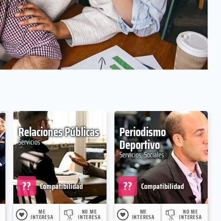
Relaciones Públicas
Periodismo
Deportivo
Servicios
Servicios, Sociales
??
??
Compatibilidad
Compatibilidad
ME
NO ME
ME
NO ME
INTERESA
INTERESA
INTERESA
INTERESA