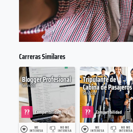
Carreras Similares
Blogger Profesional
Tripulante de
Cabina de Pasajeros
Servicios
Servicios
??
??
Compatibilidad
Compatibilidad
ME
NO ME
ME
NO ME
INTERESA
INTERESA
INTERESA
INTERESA