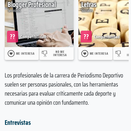
Blogger Profesional
Letras
Servicios
Sociales
??
??
Compatibilidad
Compatibilidad
NO ME
ME INTERESA
ME INTERESA
INTERESA
IN
Los profesionales de la carrera de Periodismo Deportivo
suelen ser personas pasionales, con las herramientas
necesarias para evaluar críticamente cada deporte y
comunicar una opinión con fundamento.
Entrevistas