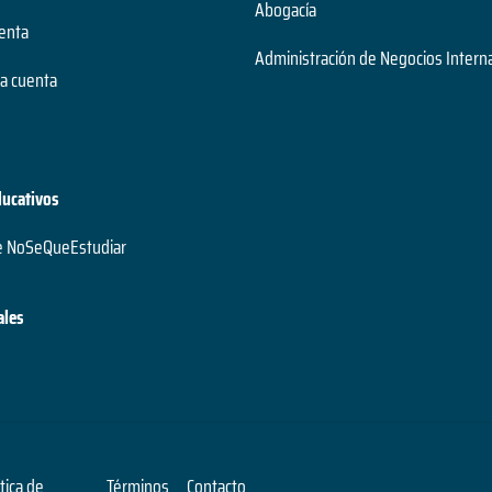
Abogacía
uenta
Administración de Negocios Intern
a cuenta
ducativos
e NoSeQueEstudiar
ales
ítica de
Términos
Contacto