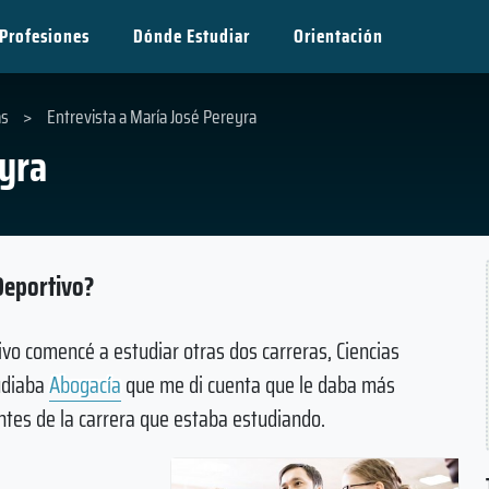
Profesiones
Dónde Estudiar
Orientación
as
>
Entrevista a María José Pereyra
eyra
Deportivo?
vo comencé a estudiar otras dos carreras, Ciencias
udiaba
Abogacía
que me di cuenta que le daba más
ntes de la carrera que estaba estudiando.