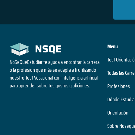
Bolivia
Brasil
Chile
Menu
Colombia
Test Orientació
Costa Rica
NoSeQueEstudiar te ayuda a encontrar la carrera
o la profesion que más se adapta a ti utilizando
Todas las Carre
Ecuador
nuestro Test Vocacional con inteligencia artificial
para aprender sobre tus gustos y aficiones.
Profesiones
El Salvador
Dónde Estudia
España
Orientación
Guatemala
Sobre Noseque
Honduras