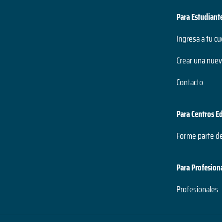
Para Estudiant
México
Ingresa a tu c
Nicaragua
Crear una nuev
Panamá
Contacto
Paraguay
Para Centros E
Perú
Forme parte d
República Dominicana
Uruguay
Para Profesion
Venezuela
Profesionales