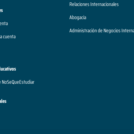
Relaciones Internacionales
es
Abogacía
uenta
Administración de Negocios Intern
a cuenta
ducativos
e NoSeQueEstudiar
ales