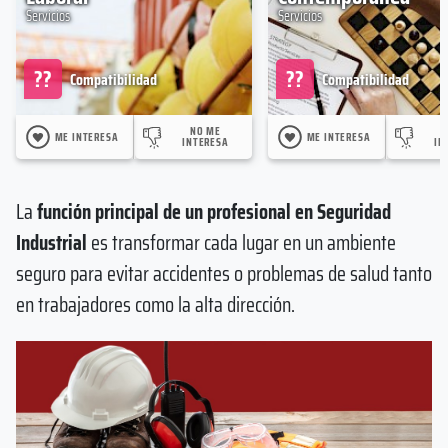
Servicios
Servicios
??
??
Compatibilidad
Compatibilidad
NO ME
ME INTERESA
ME INTERESA
INTERESA
IN
La
función principal de un profesional en Seguridad
Industrial
es transformar cada lugar en un ambiente
seguro para evitar accidentes o problemas de salud tanto
en trabajadores como la alta dirección.