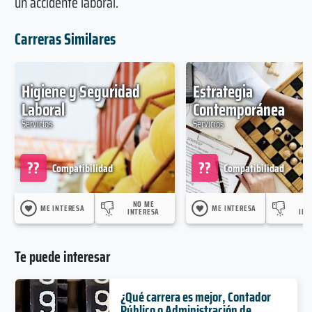
un accidente laboral.
Carreras Similares
Higiene y Seguridad
Estrategia
Laboral
Contemporánea
Servicios
Servicios
??
??
Compatibilidad
Compatibilidad
NO ME
N
ME INTERESA
ME INTERESA
INTERESA
INT
Te puede interesar
¿Qué carrera es mejor, Contador
Público o Administración de