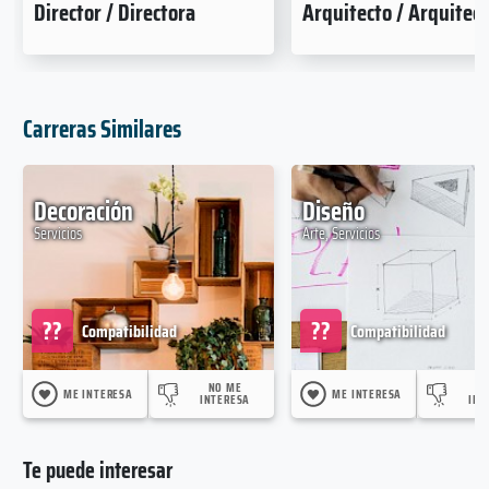
Director / Directora
Arquitecto / Arquitec
Carreras Similares
Decoración
Diseño
Servicios
Arte, Servicios
??
??
Compatibilidad
Compatibilidad
NO ME
N
ME INTERESA
ME INTERESA
INTERESA
INT
Te puede interesar