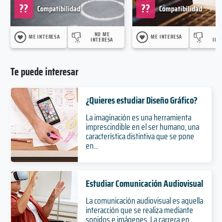
??
??
Compatibilidad
Compatibilidad
NO ME
N
ME INTERESA
ME INTERESA
INTERESA
INT
Te puede interesar
¿Quieres estudiar Diseño Gráfico?
La imaginación es una herramienta
imprescindible en el ser humano, una
característica distintiva que se pone
en...
Estudiar Comunicación Audiovisual
La comunicación audiovisual es aquella
interacción que se realiza mediante
sonidos e imágenes. La carrera en...