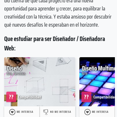
dio cuenta de que cada proyecto era una nueva
oportunidad para aprender y crecer, para equilibrar la
creatividad con la técnica. Y estaba ansioso por descubrir
qué nuevos desafíos le esperaban en el horizonte.
Que estudiar para ser Diseñador / Diseñadora
Web:
Diseño
Diseño Multime
Arte, Servicios
Arte
??
??
Compatibilidad
Compatibilidad
ME INTERESA
NO ME INTERESA
ME INTERESA