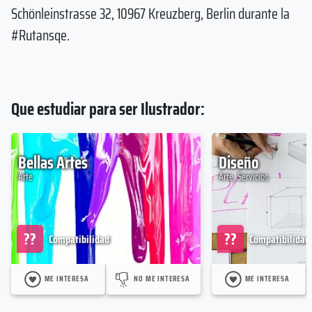
Schönleinstrasse 32, 10967 Kreuzberg, Berlin durante la
#Rutansqe.
Que estudiar para ser Ilustrador:
Bellas Artes
Diseño
Arte
Arte, Servicios
??
??
Compatibilidad
Compatibilidad
ME INTERESA
NO ME INTERESA
ME INTERESA