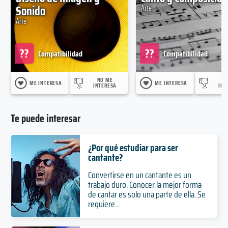
Sonido
Arte
Arte
??
??
Compatibilidad
Compatibilidad
NO ME
N
ME INTERESA
ME INTERESA
INTERESA
INT
Te puede interesar
¿Por qué estudiar para ser
cantante?
Convertirse en un cantante es un
trabajo duro. Conocer la mejor forma
de cantar es solo una parte de ella. Se
requiere...