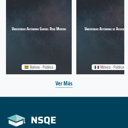
Universidad Autónoma Gabriel René Moreno
Universidad Autónoma de Aguascali
Bolivia - Pública
México - Pública
Ver Más