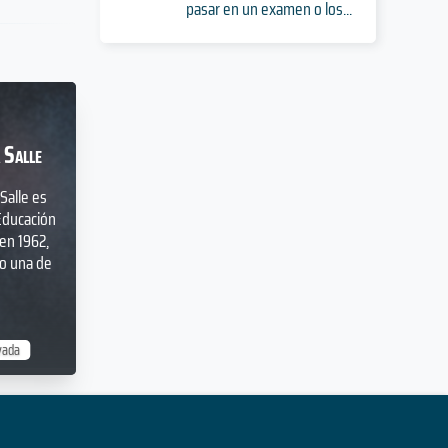
pasar en un examen o los...
 Salle
Salle es
Educación
en 1962,
o una de
vada