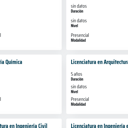
sin datos
Duración
sin datos
Nivel
Presencial
l
Modalidad
ría Química
Licenciatura en Arquitectur
5 años
Duración
sin datos
Nivel
l
Presencial
Modalidad
tura en Ingeniería Civil
Licenciatura en Ingeniería 