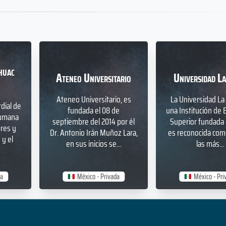
huac
Ateneo Universitario
Universidad La
Ateneo Universitario, es
La Universidad La 
dial de
fundada el 08 de
una Institución de 
humana
septiembre del 2014 por él
Superior fundada 
bres y
Dr. Antonio Irán Muñoz Lara,
es reconocida com
y el
en sus inicios se...
las más...
da
México - Privada
México - Pri