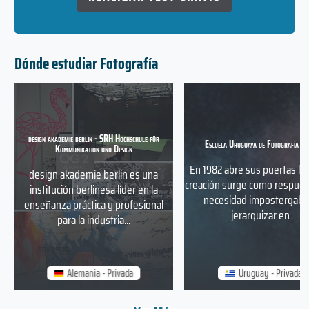
Dónde estudiar Fotografía
design akademie berlin - SRH Hochschule für
Escuela Uruguaya de Fotografía y 
Kommunikation und Design
En 1982 abre sus puertas la 
design akademie berlin es una
creación surge como respues
institución berlinesa líder en la
necesidad impostergabl
enseñanza práctica y profesional
jerarquizar en...
para la industria...
Alemania - Privada
Uruguay - Privada