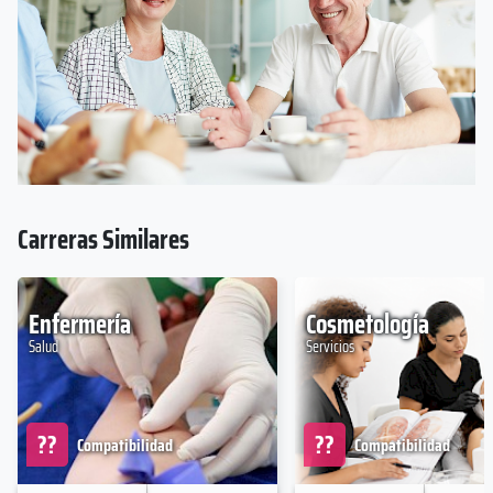
Carreras Similares
Enfermería
Cosmetología
Salud
Servicios
??
??
Compatibilidad
Compatibilidad