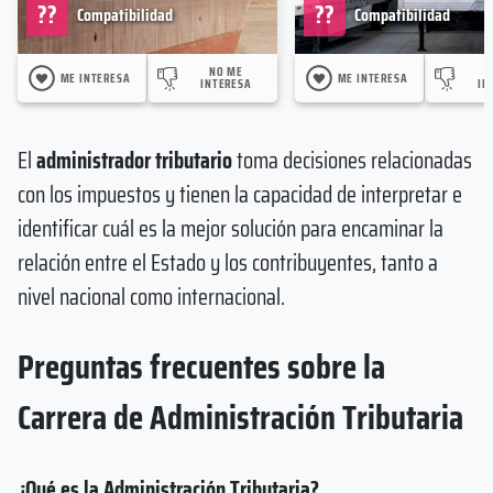
??
??
Compatibilidad
Compatibilidad
NO ME
ME INTERESA
ME INTERESA
INTERESA
IN
El
administrador tributario
toma decisiones relacionadas
con los impuestos y tienen la capacidad de interpretar e
identificar cuál es la mejor solución para encaminar la
relación entre el Estado y los contribuyentes, tanto a
nivel nacional como internacional.
Preguntas frecuentes sobre la
Carrera de Administración Tributaria
¿Qué es la Administración Tributaria?